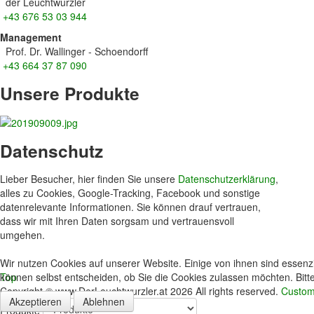
der Leuchtwurzler
+43 676 53 03 944
Management
Prof. Dr. Wallinger - Schoendorff
+43 664 37 87 090
Unsere
Produkte
Datenschutz
Lieber Besucher, hier finden Sie unsere
Datenschutzerklärung
,
alles zu Cookies, Google-Tracking, Facebook und sonstige
datenrelevante Informationen. Sie können drauf vertrauen,
dass wir mit Ihren Daten sorgsam und vertrauensvoll
umgehen.
Wir nutzen Cookies auf unserer Website. Einige von ihnen sind essenzi
können selbst entscheiden, ob Sie die Cookies zulassen möchten. Bitte
Top
Copyright ©
www.DerLeuchtwurzler.at
2026 All rights reserved.
Custom
Akzeptieren
Ablehnen
Produkte