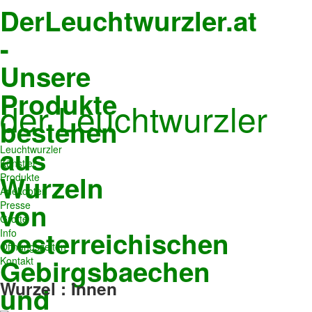
DerLeuchtwurzler.at
-
Unsere
Produkte
der Leuchtwurzler
bestehen
aus
Leuchtwurzler
Künstler
Wurzeln
Produkte
Anekdoten
von
Presse
Grotte
oesterreichischen
Info
Öffnungszeiten
Gebirgsbaechen
Kontakt
Wurzel
:
Innen
und