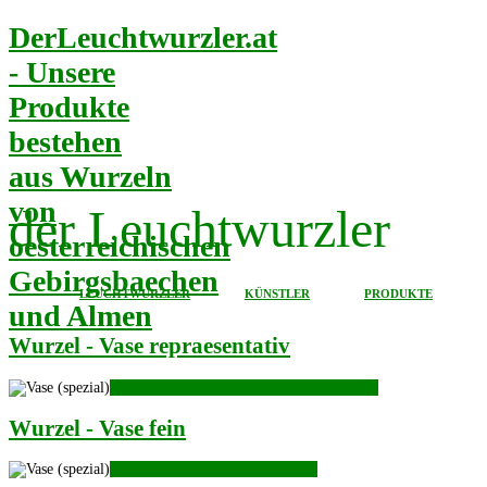
DerLeuchtwurzler.at
- Unsere
Produkte
bestehen
aus Wurzeln
von
der Leuchtwurzler
oesterreichischen
Gebirgsbaechen
LEUCHTWURZLER
KÜNSTLER
PRODUKTE
und Almen
Wurzel - Vase repraesentativ
KLICKEN für Wurzel - Vase repraesentativ
Wurzel - Vase fein
KLICKEN für Wurzel - Vase fein