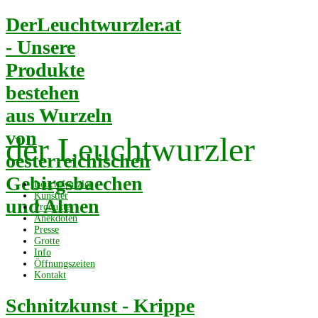
DerLeuchtwurzler.at
- Unsere
Produkte
bestehen
aus Wurzeln
von
der Leuchtwurzler
oesterreichischen
Gebirgsbaechen
Leuchtwurzler
Künstler
und Almen
Produkte
Anekdoten
Presse
Grotte
Info
Öffnungszeiten
Kontakt
Schnitzkunst - Krippe