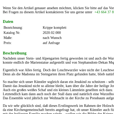
Wenn Sie den Artikel genauer ansehen möchten, klicken Sie bitte auf das Vor
Bei Fragen zu diesem Artikel kontaktieren Sie uns gerne unter
+43 664 37 8
Daten
Bezeichnung:
Krippe komplett
Katalog Nr.
2020.02.000
Maße:
nach Wunsch
Preis:
auf Anfrage
Beschreibung
Nachdem unser Stein- und Alpengarten fertig geworden ist und auch die Wur
konnte endlich die Marienstatue aufgestellt und von Stephansdom-Dekan Ms
Eigentlich war Alles fertig. Doch der Leuchtwurzler wäre nicht der Leuchtw
Denn als die Madonna im Steingarten ihren Platz gefunden hatte, blieb natü
So machte sich unser Künstler sogleich daran ein Jesukind zu schnitzen - sel
Damit das Jesuskind nicht so alleine bleibt, kam über die Jahre der heilige J
Auch ein großes weißes Schaf und ein kleines Lämmlein gesellten sich dazu
Letztendlich kam dann auch noch der Stall dazu und natürlich eine Wurzelho
Das Ensemble wird jährlich zur Weihnacht in der Kirche zu Pressbaum aufges
Da wir sehr glücklich sind, daß dieses Erstlingswerk im Rahmen der Holzsch
da eine Kirchengemeinschaft bereits angefragt hat, ob unser Künstler auch 
mit der heiligsten Familie machen würde – wollen wir die Bilder der Krippe