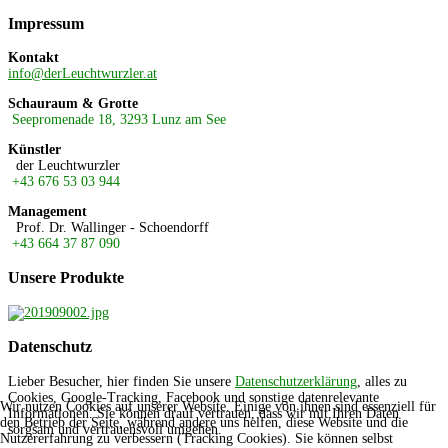
Impressum
Kontakt
info@derLeuchtwurzler.at
Schauraum & Grotte
Seepromenade 18, 3293 Lunz am See
Künstler
der Leuchtwurzler
+43 676 53 03 944
Management
Prof. Dr. Wallinger - Schoendorff
+43 664 37 87 090
Unsere
Produkte
Datenschutz
Lieber Besucher, hier finden Sie unsere
Datenschutzerklärung
, alles zu
Cookies, Google-Tracking, Facebook und sonstige datenrelevante
Wir nutzen Cookies auf unserer Website. Einige von ihnen sind essenziell für
Informationen. Sie können drauf vertrauen, dass wir mit Ihren Daten
den Betrieb der Seite, während andere uns helfen, diese Website und die
sorgsam und vertrauensvoll umgehen.
Nutzererfahrung zu verbessern (Tracking Cookies). Sie können selbst