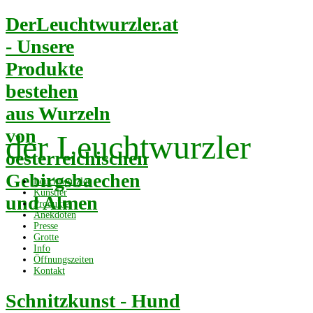
DerLeuchtwurzler.at
- Unsere
Produkte
bestehen
aus Wurzeln
von
der Leuchtwurzler
oesterreichischen
Gebirgsbaechen
Leuchtwurzler
Künstler
und Almen
Produkte
Anekdoten
Presse
Grotte
Info
Öffnungszeiten
Kontakt
Schnitzkunst - Hund