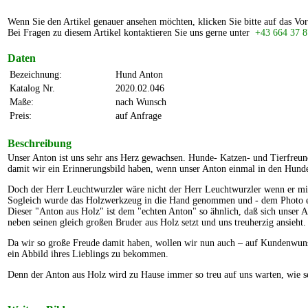
Wenn Sie den Artikel genauer ansehen möchten, klicken Sie bitte auf das Vor
Bei Fragen zu diesem Artikel kontaktieren Sie uns gerne unter
+43 664 37 8
Daten
Bezeichnung:
Hund Anton
Katalog Nr.
2020.02.046
Maße:
nach Wunsch
Preis:
auf Anfrage
Beschreibung
Unser Anton ist uns sehr ans Herz gewachsen. Hunde- Katzen- und Tierfreun
damit wir ein Erinnerungsbild haben, wenn unser Anton einmal in den Hu
Doch der Herr Leuchtwurzler wäre nicht der Herr Leuchtwurzler wenn er mit
Sogleich wurde das Holzwerkzeug in die Hand genommen und - dem Photo en
Dieser "Anton aus Holz" ist dem "echten Anton" so ähnlich, daß sich unser
neben seinen gleich großen Bruder aus Holz setzt und uns treuherzig ansieht.
Da wir so große Freude damit haben, wollen wir nun auch – auf Kundenwun
ein Abbild ihres Lieblings zu bekommen.
Denn der Anton aus Holz wird zu Hause immer so treu auf uns warten, wie se