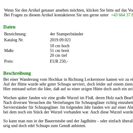
Wenn Sie den Artikel genauer ansehen möchten, klicken Sie bitte auf das Vo
Bei Fragen zu diesem Artikel kontaktieren Sie uns gerne unter
+43 664 37 
Daten
Bezeichnung:
4er Stamperlständer
Katalog Nr.
2019.09.021
10 cm hoch
Maße:
51 cm breit
20 cm tief
Preis:
EUR 250,-
Beschreibung
Bei einer Wanderung vom Hochkar in Richtung Leckermoor kamen wir zu ei
Auf der Hütte wurde sehr guter Schnaps serviert, doch leider auf einem ziem
Hier entstand sofort die Idee, daß auf so einer urigen Hütte doch auch ein ur
Wochen später fanden wir eine große Wurzel im Fluß, deren Holz nach Bearb
Nach diversen Versuchen die Vertiefungen für Schnapsgläser richtig einzubett
Servierständer für Schnapsgläser. Im folgenden Jahr fanden wir auf einer 
bei dem noch ein Stück der Wurzel vorhanden war. Auch diese Wurzel wurde 
So kann man nun in der Bauernstube und der Jagdhütte - oder einfach überal
urig und doch edel Schnaps zum Genuß anbieten.