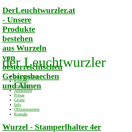
DerLeuchtwurzler.at
- Unsere
Produkte
bestehen
aus Wurzeln
von
der Leuchtwurzler
oesterreichischen
Gebirgsbaechen
Leuchtwurzler
Künstler
und Almen
Produkte
Anekdoten
Presse
Grotte
Info
Öffnungszeiten
Kontakt
Wurzel - Stamperlhalter 4er