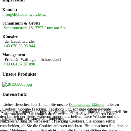
Kontakt
info@derLeuchtwurzler.at
Schauraum & Grotte
Seepromenade 18, 3293 Lunz am See
Künstler
der Leuchtwurzler
+43 676 53 03 944
Management
Prof. Dr. Wallinger - Schoendorff
+43 664 37 87 090
Unsere
Produkte
Datenschutz
Lieber Besucher, hier finden Sie unsere
Datenschutzerklärung
, alles zu
Cookies, Google-Tracking, Facebook und sonstige datenrelevante
Wir nutzen Cookies auf unserer Website. Einige von ihnen sind essenziell für
Informationen. Sie können drauf vertrauen, dass wir mit Ihren Daten
den Betrieb der Seite, während andere uns helfen, diese Website und die
sorgsam und vertrauensvoll umgehen.
Nutzererfahrung zu verbessern (Tracking Cookies). Sie können selbst
entscheiden, ob Sie die Cookies zulassen möchten. Bitte beachten Sie, dass bei
einer Ablehnung womöglich nicht mehr alle Funktionalitäten der Seite zur