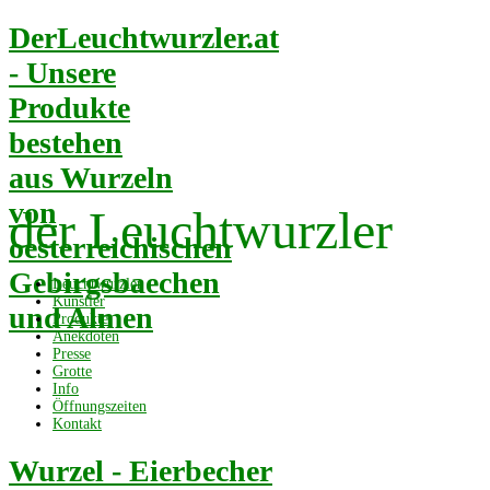
DerLeuchtwurzler.at
- Unsere
Produkte
bestehen
aus Wurzeln
von
der Leuchtwurzler
oesterreichischen
Gebirgsbaechen
Leuchtwurzler
Künstler
und Almen
Produkte
Anekdoten
Presse
Grotte
Info
Öffnungszeiten
Kontakt
Wurzel - Eierbecher