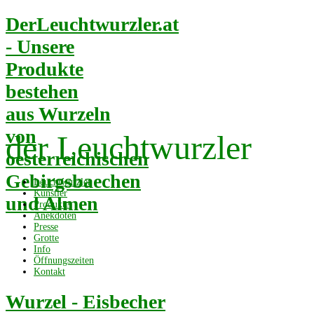
DerLeuchtwurzler.at
- Unsere
Produkte
bestehen
aus Wurzeln
von
der Leuchtwurzler
oesterreichischen
Gebirgsbaechen
Leuchtwurzler
Künstler
und Almen
Produkte
Anekdoten
Presse
Grotte
Info
Öffnungszeiten
Kontakt
Wurzel - Eisbecher