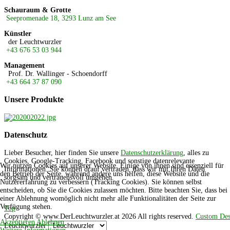
Schauraum & Grotte
Seepromenade 18, 3293 Lunz am See
Künstler
der Leuchtwurzler
+43 676 53 03 944
Management
Prof. Dr. Wallinger - Schoendorff
+43 664 37 87 090
Unsere
Produkte
Datenschutz
Lieber Besucher, hier finden Sie unsere
Datenschutzerklärung
, alles zu
Cookies, Google-Tracking, Facebook und sonstige datenrelevante
Wir nutzen Cookies auf unserer Website. Einige von ihnen sind essenziell für
Informationen. Sie können drauf vertrauen, dass wir mit Ihren Daten
den Betrieb der Seite, während andere uns helfen, diese Website und die
sorgsam und vertrauensvoll umgehen.
Nutzererfahrung zu verbessern (Tracking Cookies). Sie können selbst
entscheiden, ob Sie die Cookies zulassen möchten. Bitte beachten Sie, dass bei
einer Ablehnung womöglich nicht mehr alle Funktionalitäten der Seite zur
Verfügung stehen.
Top
Copyright ©
www.DerLeuchtwurzler.at
2026 All rights reserved.
Custom Des
Akzeptieren
Ablehnen
Leuchtwurzler